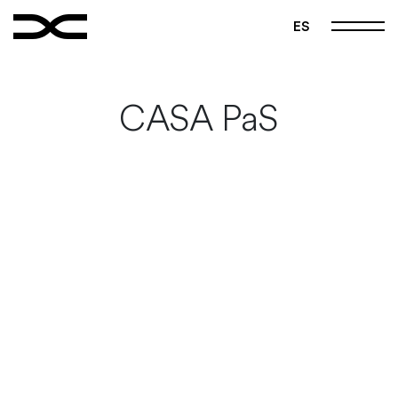
FOLLOW US
ES
|
|
Instagram
Pinterest
Vimeo
Home
CASA PaS
Manifest
Projects
Studio
Contact