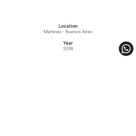
Location
Martinez - Buenos Aires
Year
2018
En un clásico lote entre medianeras de 8,66 con un fondo
poco profundo nos encontramos con una vieja casa con líneas
muy simples y una estructura solida de hormigón. De allí mismo
parte la esencia de la casa. Por un lado, la simpleza que tenia y
por otro lado su vinculo con las medianeras. Estos dos temas
como eje se potenciaron para lograr una experiencia única.