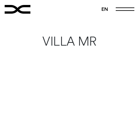
FOLLOW US
EN
|
|
Instagram
Pinterest
Vimeo
Home
VILLA MR
Manifiesto
Obras
Estudio
Contacto